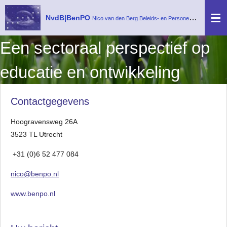
Ga
NvdB|BenPO
Nico van den Berg
Beleids- en Personeelsontwikkeling
direct
naar
Een sectoraal perspectief op
de
hoofdinhoud
educatie en ontwikkeling
Contactgegevens
Hoogravensweg 26A
3523 TL Utrecht
+31 (0)6 52 477 084
nico@benpo.nl
www.benpo.nl